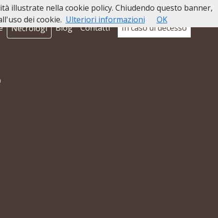
lità illustrate nella cookie policy. Chiudendo questo banner,
l'uso dei cookie.
Ulteriori informazioni
OK
e
Blog
Contatti
In caso di decesso
Necrologi
o