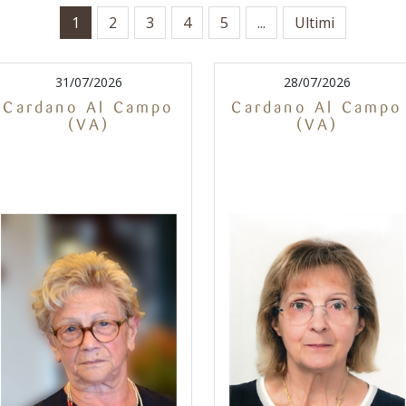
1
2
3
4
5
...
Ultimi
31/07/2026
28/07/2026
Cardano Al Campo
Cardano Al Campo
(VA)
(VA)