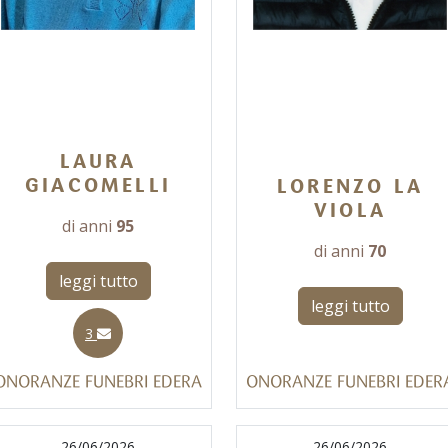
LAURA
GIACOMELLI
LORENZO LA
VIOLA
di anni
95
di anni
70
leggi tutto
leggi tutto
3
ONORANZE FUNEBRI EDERA
ONORANZE FUNEBRI EDER
26/06/2026
26/06/2026