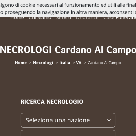
valgono di cookie necessari al funzionamento ed utili alle fina
o proseguendo la navigazione in altra maniera, acconsenti al
Home
Chi Siamo
Servizi
Onoranze
Case Funerari
NECROLOGI Cardano Al Camp
Home
Necrologi
Italia
VA
Cardano Al Campo
RICERCA NECROLOGIO