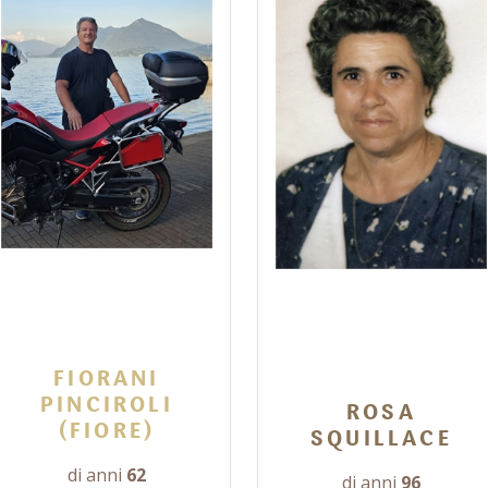
FIORANI
PINCIROLI
ROSA
(FIORE)
SQUILLACE
di anni
62
di anni
96