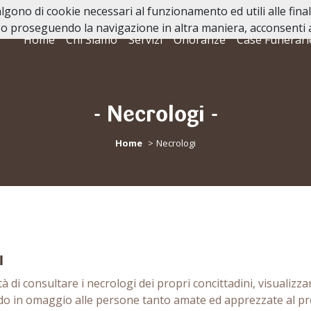
valgono di cookie necessari al funzionamento ed utili alle fina
o proseguendo la navigazione in altra maniera, acconsenti al
Home
Chi Siamo
Servizi
Onoranze
Case Funerari
- Necrologi -
Home
Necrologi
I
à di consultare i necrologi dei propri concittadini, visualizzare
o in omaggio alle persone tanto amate ed apprezzate al pro