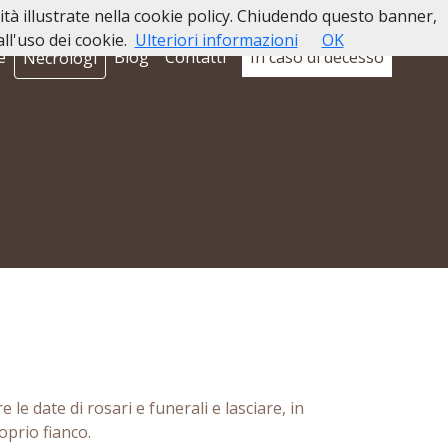
lità illustrate nella cookie policy. Chiudendo questo banner,
l'uso dei cookie.
Ulteriori informazioni
OK
e
Blog
Contatti
In caso di decesso
Necrologi
 le date di rosari e funerali e lasciare, in
prio fianco.