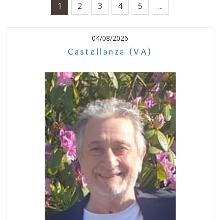
1
2
3
4
5
...
04/08/2026
Castellanza (VA)