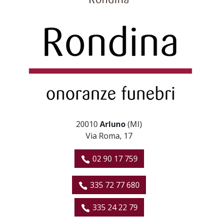
Rondina
20010
Arluno
(MI)
Via Roma, 17
02 90 17 759
335 72 77 680
335 24 22 79