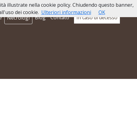
lità illustrate nella cookie policy. Chiudendo questo banner,
l'uso dei cookie.
Ulteriori informazioni
OK
e
Blog
Contatti
In caso di decesso
Necrologi