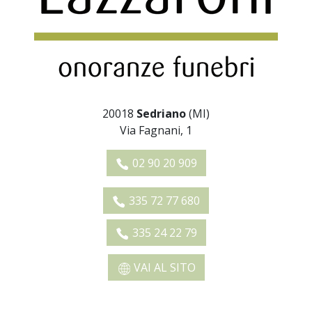
20018
Sedriano
(MI)
Via Fagnani, 1
02 90 20 909
335 72 77 680
335 24 22 79
VAI AL SITO