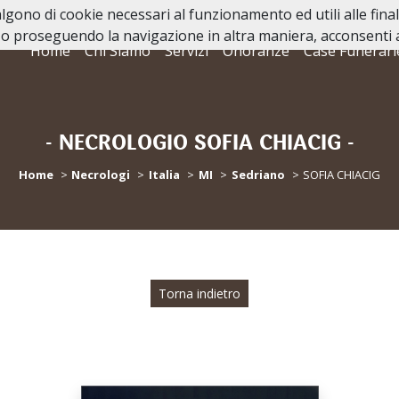
valgono di cookie necessari al funzionamento ed utili alle fina
o proseguendo la navigazione in altra maniera, acconsenti al
Home
Chi Siamo
Servizi
Onoranze
Case Funerari
- NECROLOGIO SOFIA CHIACIG -
Home
Necrologi
Italia
MI
Sedriano
SOFIA CHIACIG
Torna indietro