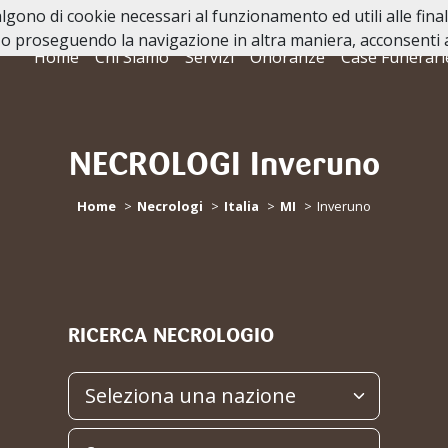
valgono di cookie necessari al funzionamento ed utili alle fina
o proseguendo la navigazione in altra maniera, acconsenti al
Home
Chi Siamo
Servizi
Onoranze
Case Funerari
NECROLOGI Inveruno
Home
Necrologi
Italia
MI
Inveruno
RICERCA NECROLOGIO