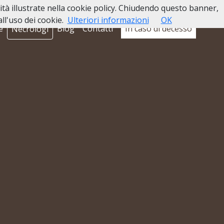
lità illustrate nella cookie policy. Chiudendo questo banner,
l'uso dei cookie.
Ulteriori informazioni
OK
e
Blog
Contatti
In caso di decesso
Necrologi